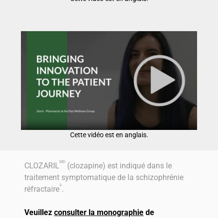
Cette vidéo est en anglais.
MD
CLOZARIL
(clozapine) est indiqué dans le
traitement symptomatique de la schizophrénie
3
réfractaire
.
Veuillez
consulter la monographie
de