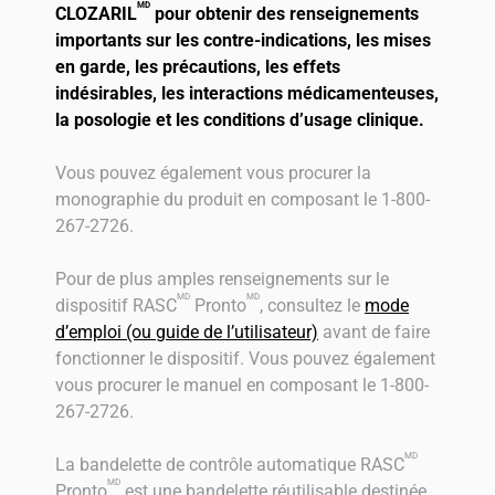
MD
CLOZARIL
pour obtenir des renseignements
importants sur les contre-indications, les mises
en garde, les précautions, les effets
indésirables, les interactions médicamenteuses,
la posologie et les conditions d’usage clinique.
Vous pouvez également vous procurer la
monographie du produit en composant le 1-800-
267-2726.
Pour de plus amples renseignements sur le
MD
MD
dispositif RASC
Pronto
, consultez le
mode
d’emploi (ou guide de l’utilisateur)
avant de faire
fonctionner le dispositif. Vous pouvez également
vous procurer le manuel en composant le 1-800-
267-2726.
MD
La bandelette de contrôle automatique RASC
MD
Pronto
est une bandelette réutilisable destinée