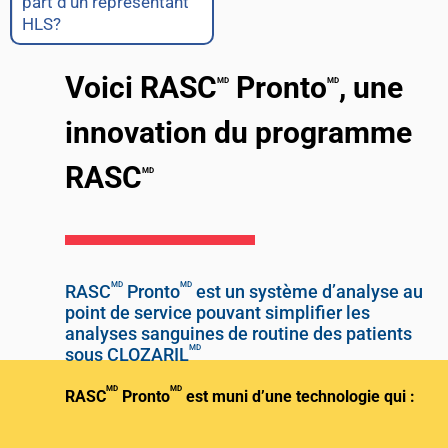
part d’un représentant
HLS?
Voici RASC
Pronto
, une
MD
MD
innovation du programme
RASC
MD
MD
MD
RASC
Pronto
est un système d’analyse au
point de service pouvant simplifier les
analyses sanguines de routine des patients
MD
sous CLOZARIL
MD
MD
RASC
Pronto
est muni d’une technologie qui :