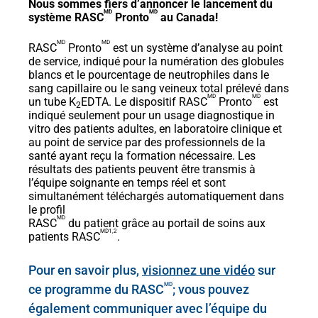
Nous sommes fiers d’annoncer le lancement du
MD
MD
système RASC
Pronto
au Canada!
MD
MD
RASC
Pronto
est un système d’analyse au point
de service, indiqué pour la numération des globules
blancs et le pourcentage de neutrophiles dans le
sang capillaire ou le sang veineux total prélevé dans
MD
MD
un tube K
EDTA. Le dispositif RASC
Pronto
est
2
indiqué seulement pour un usage diagnostique in
vitro des patients adultes, en laboratoire clinique et
au point de service par des professionnels de la
santé ayant reçu la formation nécessaire. Les
résultats des patients peuvent être transmis à
l’équipe soignante en temps réel et sont
simultanément téléchargés automatiquement dans
le profil
MD
RASC
du patient grâce au portail de soins aux
MD1,2
patients RASC
.
Pour en savoir plus,
visionnez une vidéo
sur
MD
ce programme du RASC
; vous pouvez
également communiquer avec l’équipe du