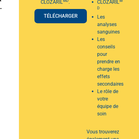
MD
M
CLOZARIL
.
CLOZARIL
.
D
TÉLÉCHARGER
Les
analyses
sanguines
Les
conseils
pour
prendre en
charge les
effets
secondaires
Le rôle de
votre
équipe de
soin
Vous trouverez