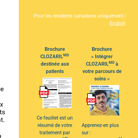
Pour les résidents canadiens uniquement |
English
Brochure
Brochure
MD
CLOZARIL
« Intégrer
MD
destinée aux
CLOZARIL
à
patients
votre parcours de
soins »
de
x
ts
Ce feuillet est un
t.
résumé de votre
Apprenez-en plus
traitement par
sur :
t